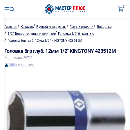
0
/
/
/
/
Главная
Каталог
Ручной инструмент
Гаечные ключи
Трещотки
/
/
1/2" Трещотки, удлинители, гол
Головки 1/2" 6-гранные
/
Головка 6гр глуб. 12мм 1/2" KINGTONY 423512M
Головка 6гр глуб. 12мм 1/2" KINGTONY 423512M
Код товара: 29726
0
0 отзывов