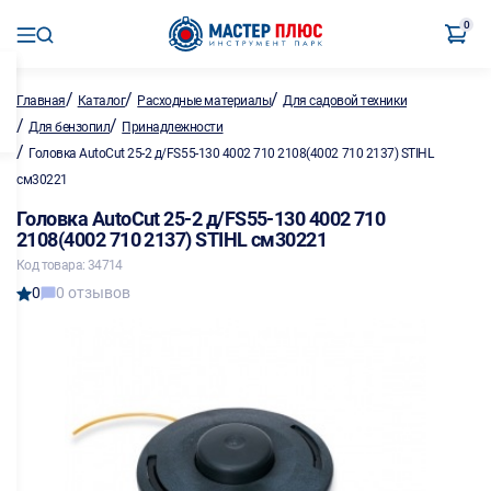
0
/
/
/
Главная
Каталог
Расходные материалы
Для садовой техники
/
/
Для бензопил
Принадлежности
/
Головка AutoCut 25-2 д/FS55-130 4002 710 2108(4002 710 2137) STIHL
см30221
Головка AutoCut 25-2 д/FS55-130 4002 710
2108(4002 710 2137) STIHL см30221
Код товара: 34714
0
0 отзывов