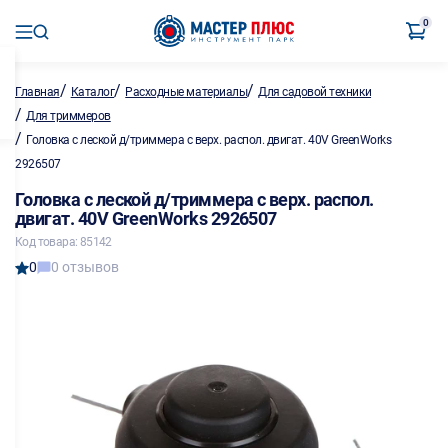
0
/
/
/
Главная
Каталог
Расходные материалы
Для садовой техники
/
Для триммеров
/
Головка с леской д/триммера с верх. распол. двигат. 40V GreenWorks
2926507
Головка с леской д/триммера с верх. распол.
двигат. 40V GreenWorks 2926507
Код товара: 85142
0
0 отзывов