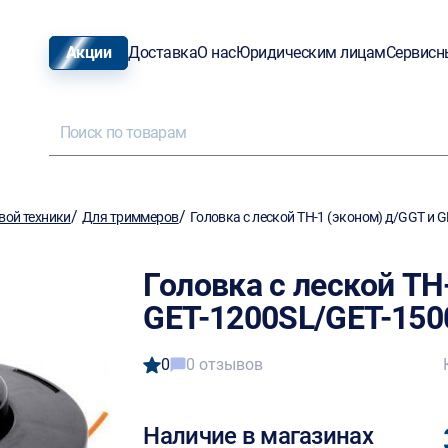
Акции
Доставка
О нас
Юридическим лицам
Сервисн
/
/
вой техники
Для триммеров
Головка с леской TH-1 (эконом) д/GGT и 
Головка с леской TH
GET-1200SL/GET-150
0
0 отзывов
Наличие в магазинах