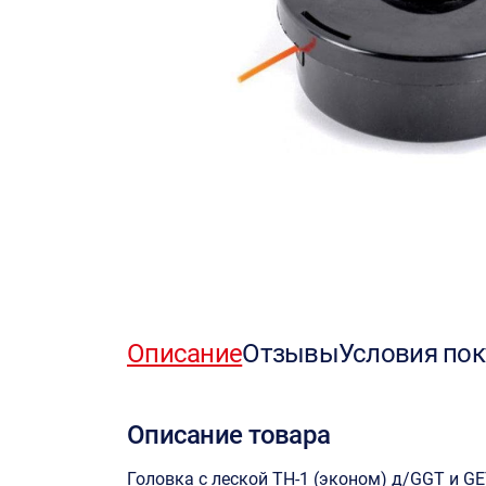
Описание
Отзывы
Условия пок
Описание товара
Головка с леской TH-1 (эконом) д/GGT и G