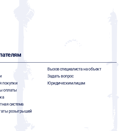
пателям
Вызов специалиста на объект
и
Задать вопрос
я покупки
Юридическим лицам
ы оплаты
ка
тная система
таты розыгрышей