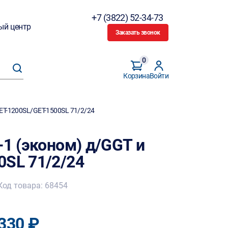
+7 (3822) 52-34-73
ый центр
Заказать звонок
0
Корзина
Войти
GET-1200SL/GET-1500SL 71/2/24
-1 (эконом) д/GGT и
0SL 71/2/24
Код товара: 68454
330 ₽