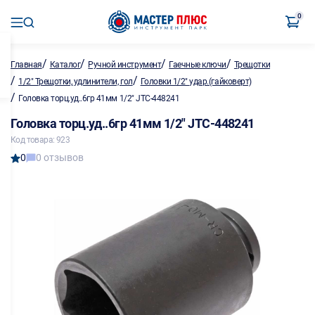
0
/
/
/
/
Главная
Каталог
Ручной инструмент
Гаечные ключи
Трещотки
/
/
1/2" Трещотки, удлинители, гол
Головки 1/2" удар.(гайковерт)
/
Головка торц.уд..6гр 41мм 1/2" JTC-448241
Головка торц.уд..6гр 41мм 1/2" JTC-448241
Код товара: 923
0
0 отзывов