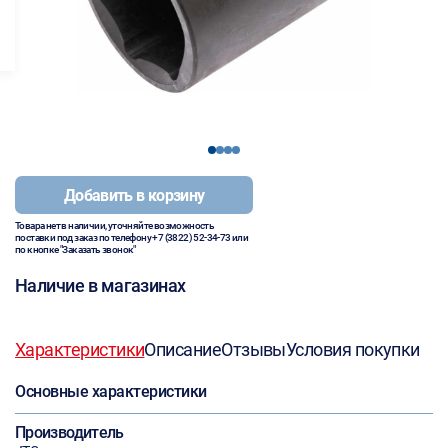
1
2
3
4
Добавить в корзину
Товара нет в наличии, уточняйте возможность
поставки под заказ по телефону
+7 (3822) 52-34-73
или
по кнопке "Заказать звонок"
Наличие в магазинах
Характеристики
Описание
Отзывы
Условия покупки
Основные характеристики
Производитель