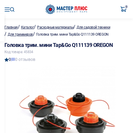
0
/
/
/
Главная
Каталог
Расходные материалы
Для садовой техники
/
/
Для триммеров
Головка трим. мини Tap&Go Q111139 OREGON
Головка трим. мини Tap&Go Q111139 OREGON
Код товара: 45834
0
0 отзывов