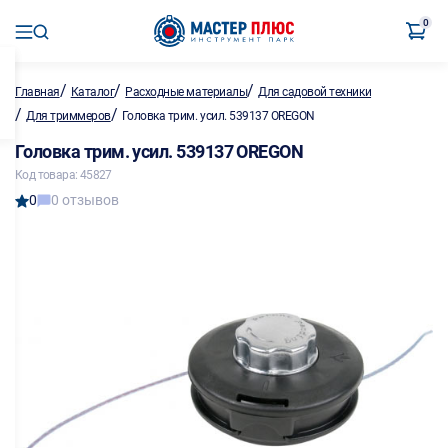
0
/
/
/
Главная
Каталог
Расходные материалы
Для садовой техники
/
/
Для триммеров
Головка трим. усил. 539137 OREGON
Головка трим. усил. 539137 OREGON
Код товара: 45827
0
0 отзывов