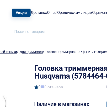
Акции
Доставка
О нас
Юридическим лицам
Сервисн
/
/
вой техники
Для триммеров
Головка триммерная T35 (L) M12 Husqvarn
Головка триммерная
Husqvarna (5784464-
0
0 отзывов
Наличие в магазинах