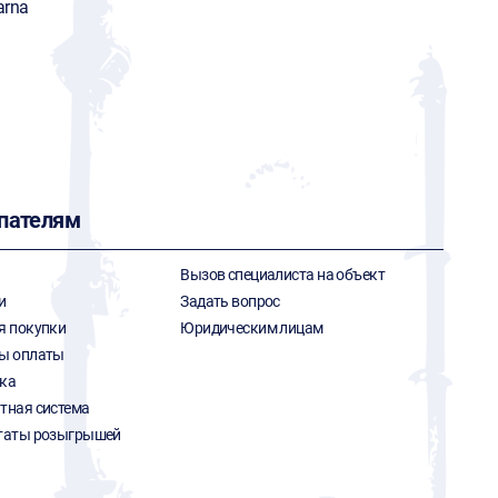
arna
пателям
Вызов специалиста на объект
и
Задать вопрос
я покупки
Юридическим лицам
ы оплаты
ка
тная система
таты розыгрышей