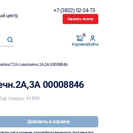
+7 (3822) 52-34-73
ый центр
Заказать звонок
0
Корзина
Войти
релка Г2А с наконечн.2А,3А 00008846
ечн.2А,3А 00008846
Код товара: 41889
Добавить в корзину
Товара нет в наличии, уточняйте возможность поставки под