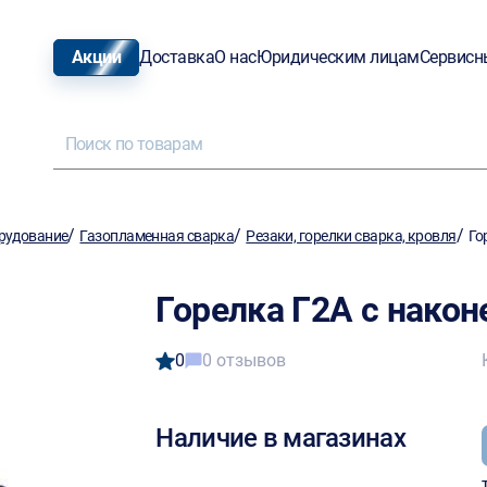
Акции
Доставка
О нас
Юридическим лицам
Сервисн
/
/
/
рудование
Газопламенная сварка
Резаки, горелки сварка, кровля
Го
Горелка Г2А с након
0
0 отзывов
Наличие в магазинах