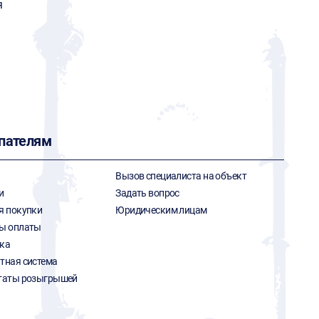
я
пателям
Вызов специалиста на объект
и
Задать вопрос
я покупки
Юридическим лицам
ы оплаты
ка
тная система
таты розыгрышей