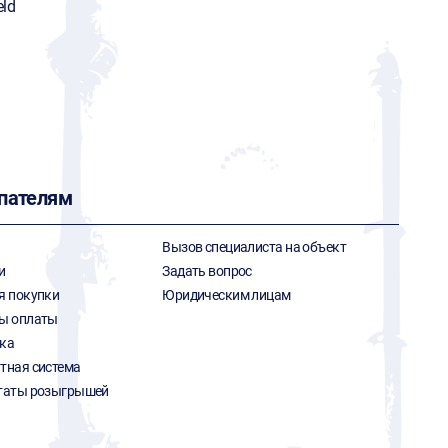
ld
пателям
Вызов специалиста на объект
и
Задать вопрос
я покупки
Юридическим лицам
ы оплаты
ка
тная система
таты розыгрышей