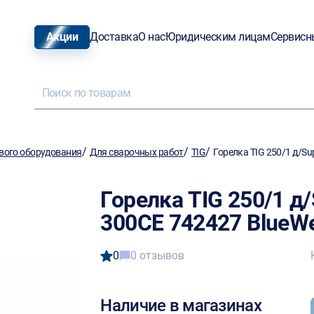
Акции
Доставка
О нас
Юридическим лицам
Сервисн
/
/
/
вого оборудования
Для сварочных работ
TIG
Горелка TIG 250/1 д/Sup
Горелка TIG 250/1 д/
300CE 742427 BlueW
0
0 отзывов
Наличие в магазинах