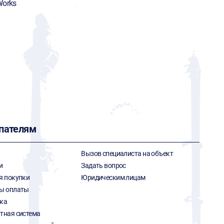
Works
пателям
Вызов специалиста на объект
и
Задать вопрос
я покупки
Юридическим лицам
ы оплаты
ка
тная система