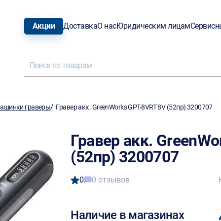
Акции
Доставка
О нас
Юридическим лицам
Сервисн
/
ашинки граверы
Гравер акк. GreenWorks GPT-8VRT 8V (52пр) 3200707
Гравер акк. GreenWo
(52пр) 3200707
0
0 отзывов
Наличие в магазинах