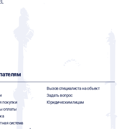
EL
пателям
Вызов специалиста на объект
и
Задать вопрос
я покупки
Юридическим лицам
ы оплаты
ка
тная система