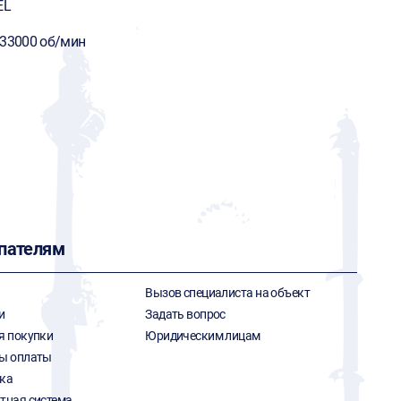
EL
-33000 об/мин
пателям
Вызов специалиста на объект
и
Задать вопрос
я покупки
Юридическим лицам
ы оплаты
ка
тная система