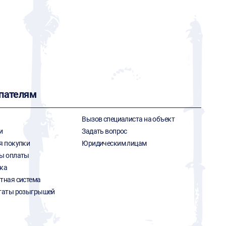
пателям
Вызов специалиста на объект
и
Задать вопрос
я покупки
Юридическим лицам
ы оплаты
ка
тная система
таты розыгрышей