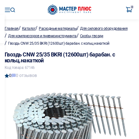
0
/
/
/
Главная
Каталог
Расходные материалы
Для силового оборудования
/
/
Для компрессоров и пневмоинструмента
Скобы, гвозди
/
Гвоздь CNW 25/35 BKRI (12600шт) барабан. с кольц.накаткой
Гвоздь CNW 25/35 BKRI (12600шт) барабан. с
кольц.накаткой
Код товара: 67146
0
0 отзывов