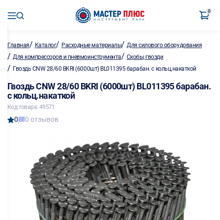
0
/
/
/
Главная
Каталог
Расходные материалы
Для силового оборудования
/
/
Для компрессоров и пневмоинструмента
Скобы, гвозди
/
Гвоздь CNW 28/60 BKRI (6000шт) BL011395 барабан. с кольц.накаткой
Гвоздь CNW 28/60 BKRI (6000шт) BL011395 барабан.
с кольц.накаткой
Код товара: 49571
0
0 отзывов