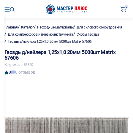
0
/
/
/
Главная
Каталог
Расходные материалы
Для силового оборудования
/
/
Для компрессоров и пневмоинструмента
Скобы, гвозди
/
Гвоздь д/нейлера 1,25х1,0 20мм 5000шт Matrix 57606
Гвоздь д/нейлера 1,25х1,0 20мм 5000шт Matrix
57606
Код товара: 83840
0
0 отзывов