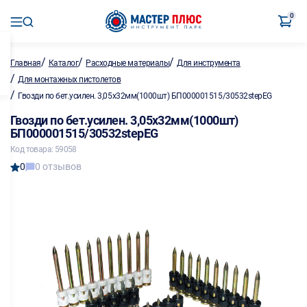
0
/
/
/
Главная
Каталог
Расходные материалы
Для инструмента
/
Для монтажных пистолетов
/
Гвозди по бет.усилен. 3,05х32мм(1000шт) БП000001515/30532stepEG
Гвозди по бет.усилен. 3,05х32мм(1000шт)
БП000001515/30532stepEG
Код товара: 59058
0
0 отзывов