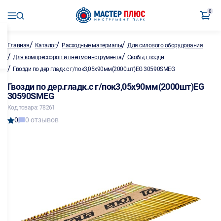
0
/
/
/
Главная
Каталог
Расходные материалы
Для силового оборудования
/
/
Для компрессоров и пневмоинструмента
Скобы, гвозди
/
Гвозди по дер.гладк.c г/пок3,05х90мм(2000шт)EG 30590SMEG
Гвозди по дер.гладк.c г/пок3,05х90мм(2000шт)EG
30590SMEG
Код товара: 78261
0
0 отзывов