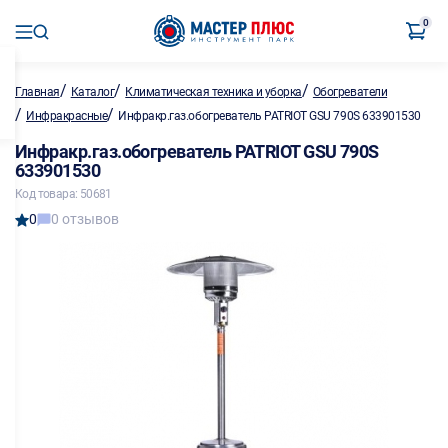
0
/
/
/
Главная
Каталог
Климатическая техника и уборка
Обогреватели
/
/
Инфракрасные
Инфракр.газ.обогреватель PATRIOT GSU 790S 633901530
Инфракр.газ.обогреватель PATRIOT GSU 790S
633901530
Код товара: 50681
0
0 отзывов