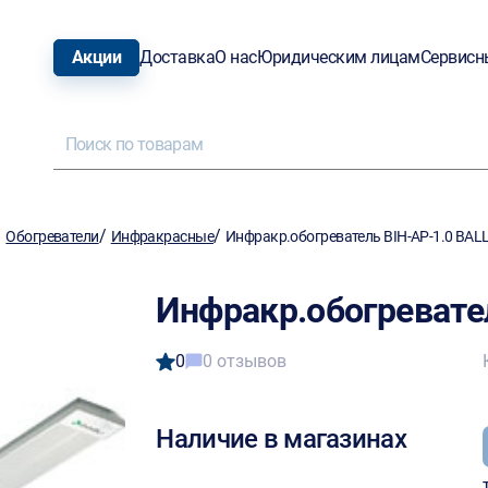
Акции
Доставка
О нас
Юридическим лицам
Сервисн
/
/
/
Обогреватели
Инфракрасные
Инфракр.обогреватель BIH-АР-1.0 BAL
Инфракр.обогревате
0
0 отзывов
Наличие в магазинах