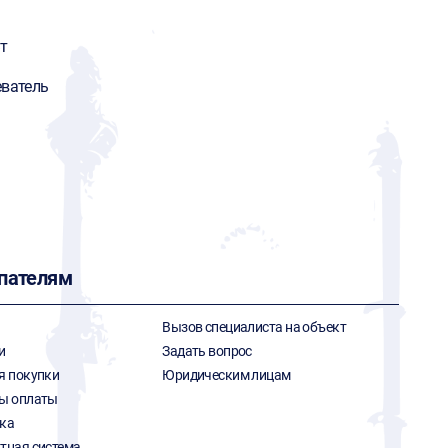
т
еватель
пателям
Вызов специалиста на объект
и
Задать вопрос
я покупки
Юридическим лицам
ы оплаты
ка
тная система