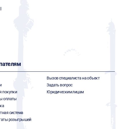
I
пателям
Вызов специалиста на объект
и
Задать вопрос
я покупки
Юридическим лицам
ы оплаты
ка
тная система
таты розыгрышей