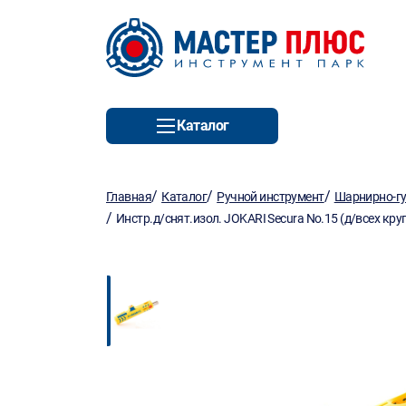
Каталог
/
/
/
Главная
Каталог
Ручной инструмент
Шарнирно-гу
/
Инстр.д/снят.изол. JOKARI Secura No.15 (д/всех кру