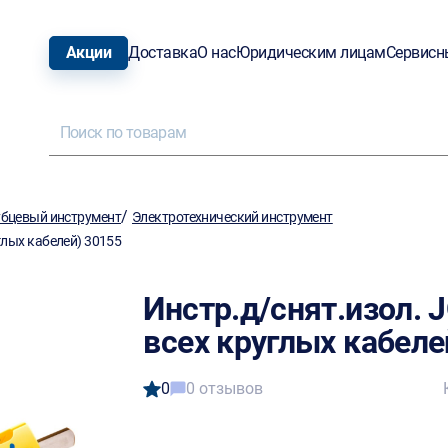
Акции
Доставка
О нас
Юридическим лицам
Сервисн
/
бцевый инструмент
Электротехнический инструмент
глых кабелей) 30155
Инстр.д/снят.изол. J
всех круглых кабеле
0
0 отзывов