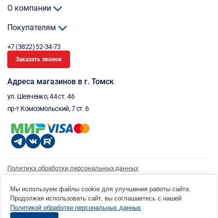
О компании
Покупателям
+7 (3822) 52-34-73
Заказать звонок
Адреса магазинов в г. Томск
ул. Шевченко, 44 ст. 46
пр-т Комсомольский, 7 ст. 6
Политика обработки персональных данных
Согласие на обработку персональных данных
Согласие на получение рассылки
Мы используем файлы cookie для улучшения работы сайта.
Продолжая использовать сайт, вы соглашаетесь с нашей
© 1996 - 2026 инструмент парк «Мастер Плюс» Россия, г. Томск, ул. Шевченко, 44 ст. 46, (3822) 52-34-
Политикой обработки персональных данных
.
73 okp@masterplus.tomsk.ru ИП Брусницын Д.Н. ИНН 701700002741
Разработано в Sibcode.team