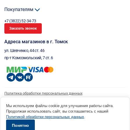
Покупателям
+7 (3822) 52-34-73
Заказать звонок
Адреса магазинов в г. Томск
ул. Шевченко, 44 ст. 46
пр-т Комсомольский, 7 ст. 6
Политика обработки персональных данных
Согласие на обработку персональных данных
Согласие на получение рассылки
Мы используем файлы cookie для улучшения работы сайта.
Продолжая использовать сайт, вы соглашаетесь с нашей
© 1996 - 2026 инструмент парк «Мастер Плюс» Россия, г. Томск, ул. Шевченко, 44 ст. 46, (3822) 52-34-
Политикой обработки персональных данных
.
73 okp@masterplus.tomsk.ru ИП Брусницын Д.Н. ИНН 701700002741
Разработано в Sibcode.team
Понятно