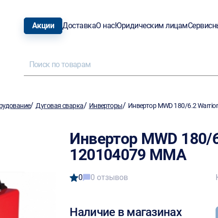
Акции
Доставка
О нас
Юридическим лицам
Сервисн
/
/
/
рудование
Дуговая сварка
Инверторы
Инвертор MWD 180/6.2 Warrio
Инвертор MWD 180/6.
120104079 MMA
0
0 отзывов
Наличие в магазинах