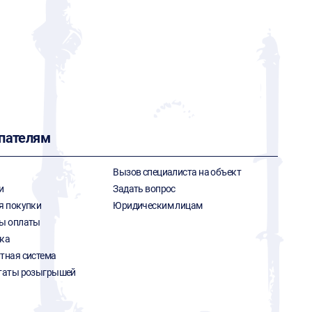
пателям
Вызов специалиста на объект
и
Задать вопрос
я покупки
Юридическим лицам
ы оплаты
ка
тная система
таты розыгрышей