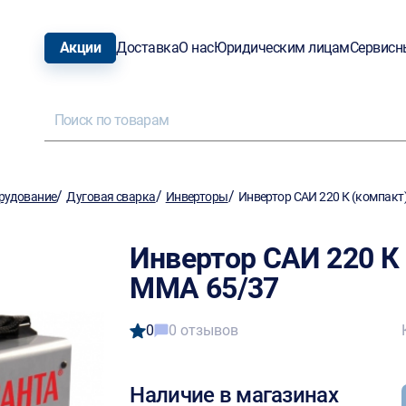
Акции
Доставка
О нас
Юридическим лицам
Сервисн
/
/
/
рудование
Дуговая сварка
Инверторы
Инвертор САИ 220 К (компак
Инвертор САИ 220 К
MMA 65/37
0
0 отзывов
Наличие в магазинах