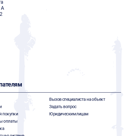
та
 А
2
пателям
Вызов специалиста на объект
и
Задать вопрос
я покупки
Юридическим лицам
ы оплаты
ка
тная система