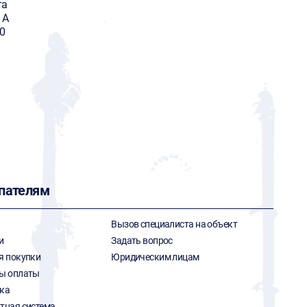
та
 А
0
пателям
Вызов специалиста на объект
и
Задать вопрос
я покупки
Юридическим лицам
ы оплаты
ка
тная система