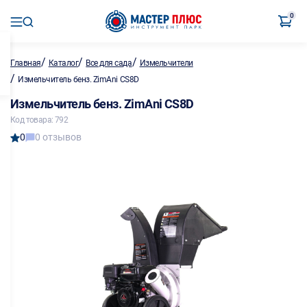
0
/
/
/
Главная
Каталог
Все для сада
Измельчители
/
Измельчитель бенз. ZimAni CS8D
Измельчитель бенз. ZimAni CS8D
Код товара: 792
0
0 отзывов