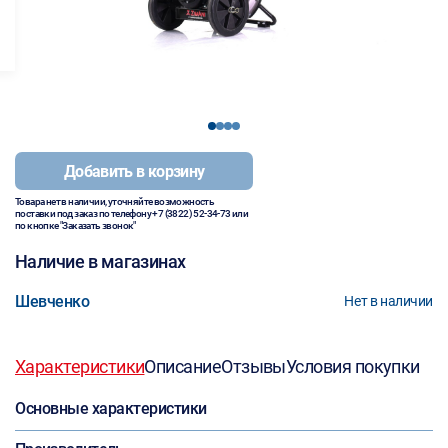
1
2
3
4
Добавить в корзину
Товара нет в наличии, уточняйте возможность
поставки под заказ по телефону
+7 (3822) 52-34-73
или
по кнопке "Заказать звонок"
Наличие в магазинах
Шевченко
Нет в наличии
Характеристики
Описание
Отзывы
Условия покупки
Основные характеристики