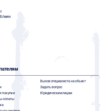
т
об/мин
пателям
Вызов специалиста на объект
и
Задать вопрос
я покупки
Юридическим лицам
ы оплаты
ка
тная система