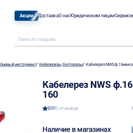
Акции
Доставка
О нас
Юридическим лицам
Сервисн
/
/
бцевый инструмент
Кабелерезы, болторезы
Кабелерез NWS ф.16мм-се
Кабелерез NWS ф.16
160
0
0 отзывов
Наличие в магазинах