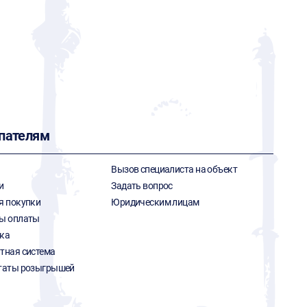
пателям
Вызов специалиста на объект
и
Задать вопрос
я покупки
Юридическим лицам
ы оплаты
ка
тная система
таты розыгрышей