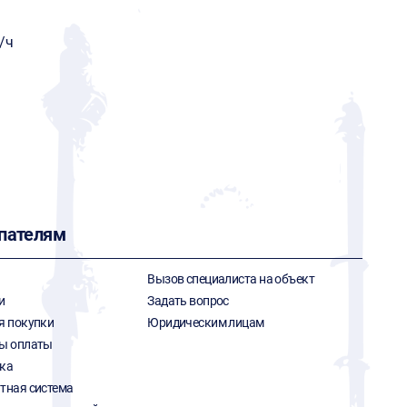
/ч
пателям
Вызов специалиста на объект
и
Задать вопрос
я покупки
Юридическим лицам
ы оплаты
ка
тная система