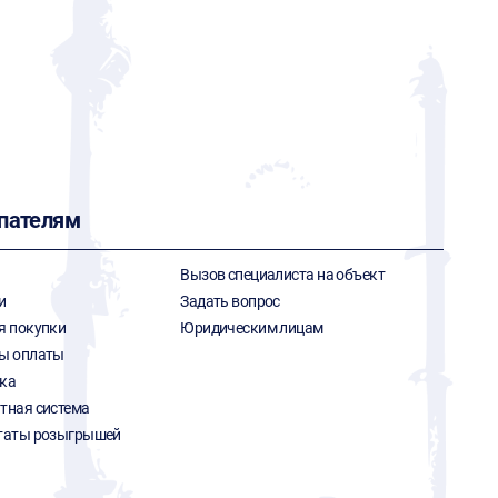
пателям
Вызов специалиста на объект
и
Задать вопрос
я покупки
Юридическим лицам
ы оплаты
ка
тная система
таты розыгрышей