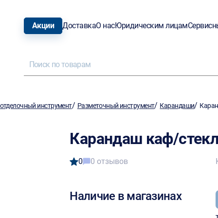
Акции
Доставка
О нас
Юридическим лицам
Сервисн
/
/
/
отделочный инструмент
Разметочный инструмент
Карандаши
Каран
Карандаш каф/стекл.
0
0 отзывов
Наличие в магазинах