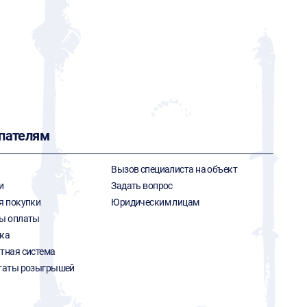
пателям
Вызов специалиста на объект
и
Задать вопрос
я покупки
Юридическим лицам
ы оплаты
ка
тная система
таты розыгрышей