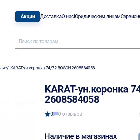
Акции
Доставка
О нас
Юридическим лицам
Сервисн
/
ные
KARAT-ун.коронка 74/72 BOSCH 2608584058
KARAT-ун.коронка 7
2608584058
0
0 отзывов
Наличие в магазинах