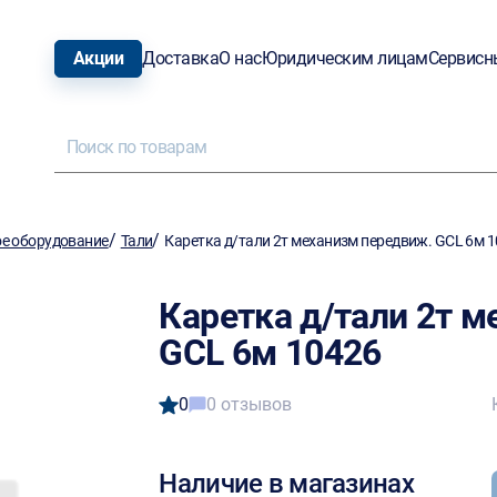
Акции
Доставка
О нас
Юридическим лицам
Сервисн
/
/
е оборудование
Тали
Каретка д/тали 2т механизм передвиж. GCL 6м 
Каретка д/тали 2т 
GCL 6м 10426
0
0 отзывов
Наличие в магазинах