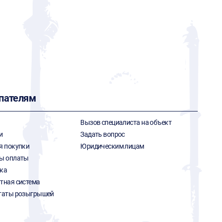
пателям
Вызов специалиста на объект
и
Задать вопрос
я покупки
Юридическим лицам
ы оплаты
ка
тная система
таты розыгрышей