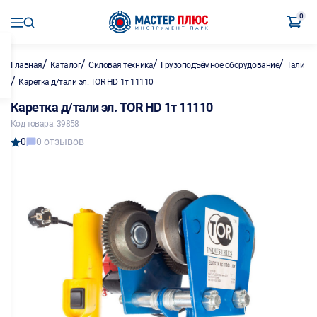
0
/
/
/
/
Главная
Каталог
Силовая техника
Грузоподъёмное оборудование
Тали
/
Каретка д/тали эл. TOR HD 1т 11110
Каретка д/тали эл. TOR HD 1т 11110
Код товара: 39858
0
0 отзывов