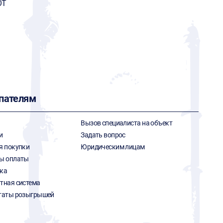
OT
пателям
Вызов специалиста на объект
и
Задать вопрос
я покупки
Юридическим лицам
ы оплаты
ка
тная система
таты розыгрышей