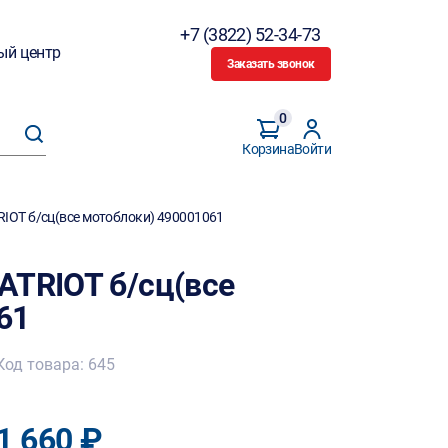
+7 (3822) 52-34-73
ый центр
Заказать звонок
0
Корзина
Войти
IOT б/сц(все мотоблоки) 490001061
ATRIOT б/сц(все
61
Код товара: 645
1 660 ₽