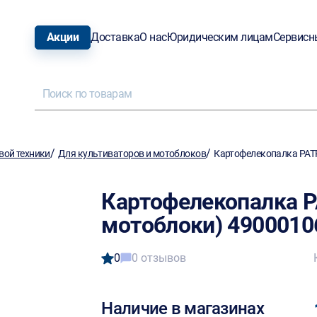
Акции
Доставка
О нас
Юридическим лицам
Сервисн
/
/
вой техники
Для культиваторов и мотоблоков
Картофелекопалка PATR
Картофелекопалка P
мотоблоки) 4900010
0
0 отзывов
Наличие в магазинах