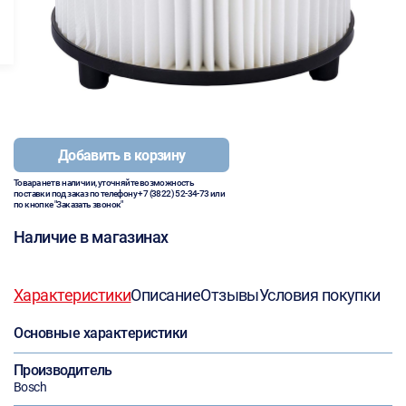
Добавить в корзину
Товара нет в наличии, уточняйте возможность
поставки под заказ по телефону
+7 (3822) 52-34-73
или
по кнопке "Заказать звонок"
Наличие в магазинах
Характеристики
Описание
Отзывы
Условия покупки
Основные характеристики
Производитель
Bosch