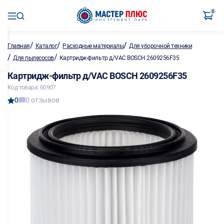
0
/
/
/
Главная
Каталог
Расходные материалы
Для уборочной техники
/
/
Для пылесосов
Картридж-фильтр д/VAC BOSCH 2609256F35
Картридж-фильтр д/VAC BOSCH 2609256F35
Код товара: 60907
0
0 отзывов