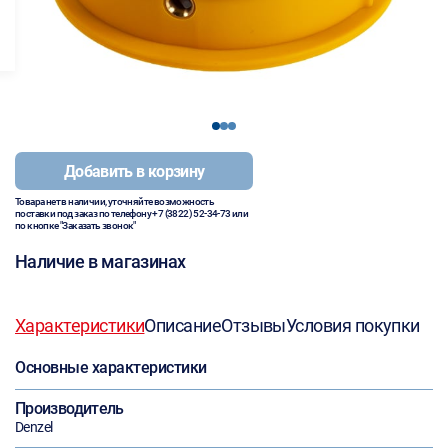
1
2
3
Добавить в корзину
Товара нет в наличии, уточняйте возможность
поставки под заказ по телефону
+7 (3822) 52-34-73
или
по кнопке "Заказать звонок"
Наличие в магазинах
Характеристики
Описание
Отзывы
Условия покупки
Основные характеристики
Производитель
Denzel