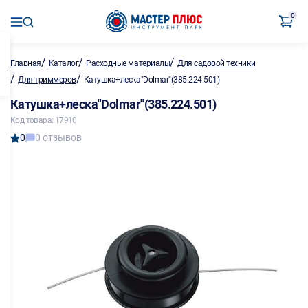
0
/
/
/
Главная
Каталог
Расходные материалы
Для садовой техники
/
/
Для триммеров
Катушка+леска"Dolmar"(385.224.501)
Катушка+леска"Dolmar"(385.224.501)
Код товара: 17910
0
0 отзывов