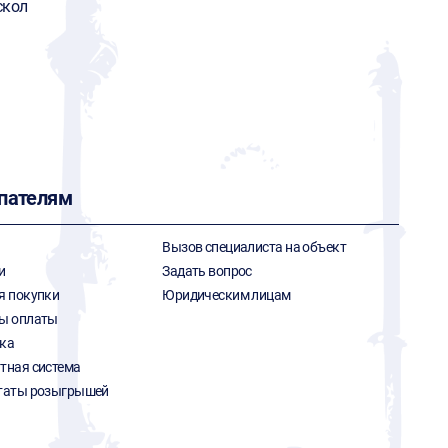
скол
пателям
Вызов специалиста на объект
и
Задать вопрос
я покупки
Юридическим лицам
ы оплаты
ка
тная система
таты розыгрышей