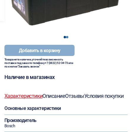
1
2
Добавить в корзину
Товара нет в наличии, уточняйте возможность
поставки под заказ по телефону
+7 (3822) 52-34-73
или
по кнопке "Заказать звонок"
Наличие в магазинах
Характеристики
Описание
Отзывы
Условия покупки
Основные характеристики
Производитель
Bosch