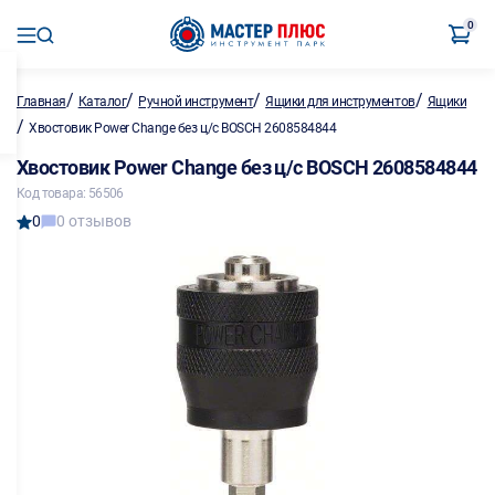
0
/
/
/
/
Главная
Каталог
Ручной инструмент
Ящики для инструментов
Ящики
/
Хвостовик Power Change без ц/с BOSCH 2608584844
Хвостовик Power Change без ц/с BOSCH 2608584844
Код товара: 56506
0
0 отзывов