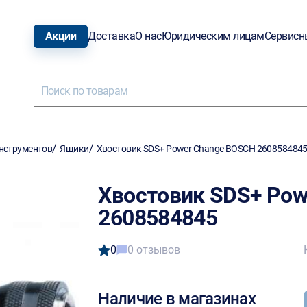
Акции
Доставка
О нас
Юридическим лицам
Сервисн
/
/
нструментов
Ящики
Хвостовик SDS+ Power Change BOSCH 260858484
Хвостовик SDS+ Pow
2608584845
0
0 отзывов
Наличие в магазинах