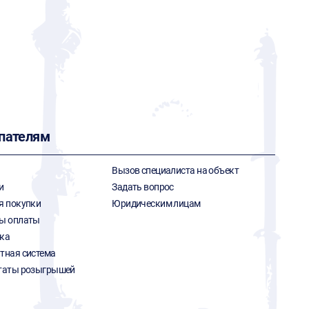
пателям
Вызов специалиста на объект
и
Задать вопрос
я покупки
Юридическим лицам
ы оплаты
ка
тная система
таты розыгрышей