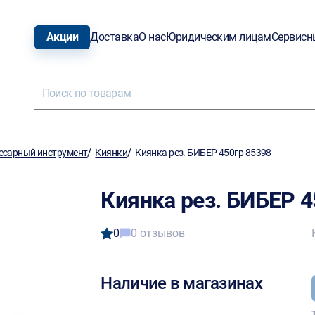
Акции
Доставка
О нас
Юридическим лицам
Сервисн
/
/
есарный инструмент
Киянки
Киянка рез. БИБЕР 450гр 85398
Киянка рез. БИБЕР 4
0
0 отзывов
Наличие в магазинах