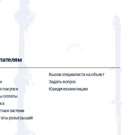
Р
пателям
Вызов специалиста на объект
и
Задать вопрос
я покупки
Юридическим лицам
ы оплаты
ка
тная система
таты розыгрышей