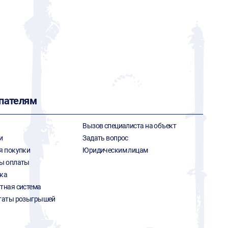
пателям
Вызов специалиста на объект
и
Задать вопрос
я покупки
Юридическим лицам
ы оплаты
ка
тная система
таты розыгрышей