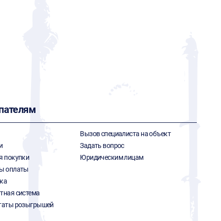
пателям
Вызов специалиста на объект
и
Задать вопрос
я покупки
Юридическим лицам
ы оплаты
ка
тная система
таты розыгрышей