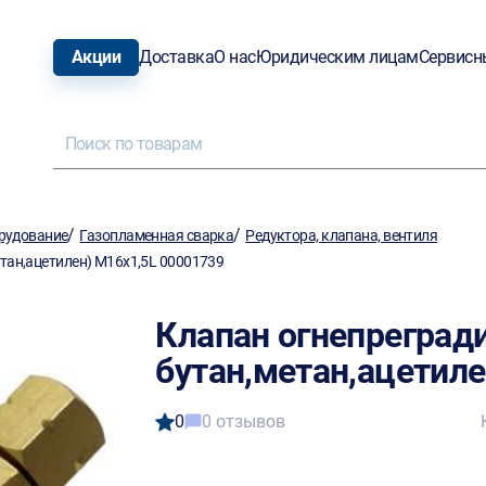
Акции
Доставка
О нас
Юридическим лицам
Сервисн
/
/
рудование
Газопламенная сварка
Редуктора, клапана, вентиля
тан,ацетилен) М16х1,5L 00001739
Клапан огнепреград
бутан,метан,ацетиле
0
0 отзывов