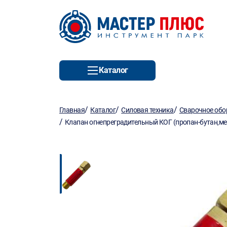
Каталог
/
/
/
Главная
Каталог
Силовая техника
Сварочное обо
/
Клапан огнепреградительный КОГ (пропан-бутан,ме