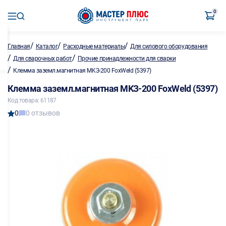
0
/
/
/
Главная
Каталог
Расходные материалы
Для силового оборудования
/
/
Для сварочных работ
Прочие принадлежности для сварки
/
Клемма заземл.магнитная MKЗ-200 FoxWeld (5397)
Клемма заземл.магнитная MKЗ-200 FoxWeld (5397)
Код товара: 61187
0
0 отзывов