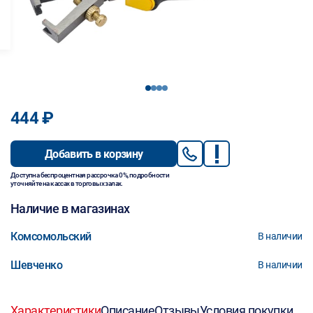
1
2
3
4
444 ₽
Добавить в корзину
Доступна беспроцентная рассрочка 0%, подробности
уточняйте на кассах в торговых залах.
Наличие в магазинах
Комсомольский
В наличии
Шевченко
В наличии
Характеристики
Описание
Отзывы
Условия покупки