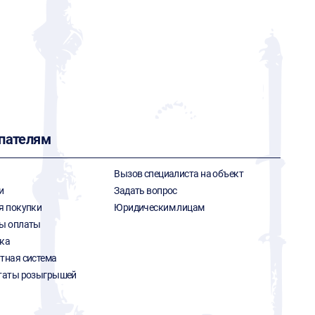
пателям
Вызов специалиста на объект
и
Задать вопрос
я покупки
Юридическим лицам
ы оплаты
ка
тная система
таты розыгрышей