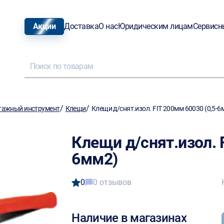
Акции
Доставка
О нас
Юридическим лицам
Сервисн
/
/
тажный инструмент
Клещи
Клещи д/снят.изол. FIT 200мм 60030 (0,5-6
Клещи д/снят.изол. 
6мм2)
0
0 отзывов
Наличие в магазинах