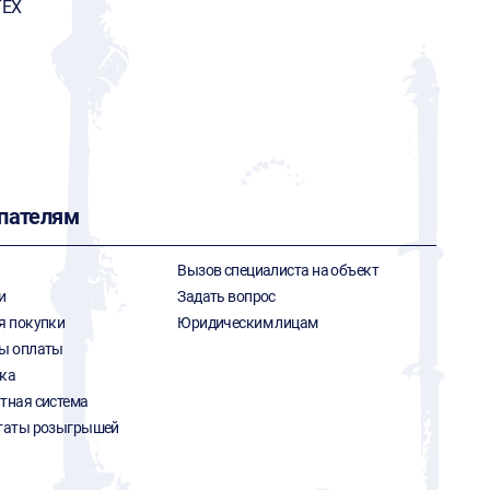
ТЕХ
пателям
Вызов специалиста на объект
и
Задать вопрос
я покупки
Юридическим лицам
ы оплаты
ка
тная система
таты розыгрышей