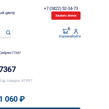
+7 (3822) 52-34-73
ый центр
Заказать звонок
0
Корзина
Войти
 Сибртех 77367
77367
Код товара: 41997
1 060 ₽