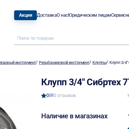
Акции
Доставка
О нас
Юридическим лицам
Сервисн
/
/
/
есарный инструмент
Резьбонарезной инструмент
Клуппы
Клупп 3/4"
Клупп 3/4" Сибртех 
0
0 отзывов
Наличие в магазинах